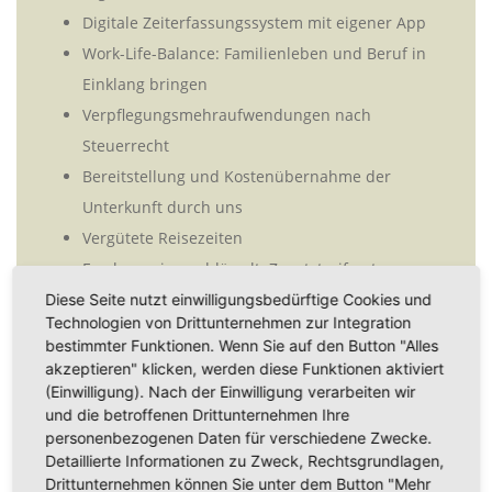
Digitale Zeiterfassungssystem mit eigener App
Work-Life-Balance: Familienleben und Beruf in
Einklang bringen
Verpflegungsmehraufwendungen nach
Steuerrecht
Bereitstellung und Kostenübernahme der
Unterkunft durch uns
Vergütete Reisezeiten
Erschwerniszuschläge lt. Zusatztarifvertrag
Betriebliche Altersvorsorge über SOKA
Diese Seite nutzt einwilligungsbedürftige Cookies und
Technologien von Drittunternehmen zur Integration
Nutzung modernster Messtechniken, Steinfräsen
bestimmter Funktionen. Wenn Sie auf den Button "Alles
und 3D-Scans
akzeptieren" klicken, werden diese Funktionen aktiviert
Vielfältige Baustellen - lokal, national und
(Einwilligung). Nach der Einwilligung verarbeiten wir
und die betroffenen Drittunternehmen Ihre
international
personenbezogenen Daten für verschiedene Zwecke.
Detaillierte Informationen zu Zweck, Rechtsgrundlagen,
Folgende Arbeitsaufgaben warten auf Sie:
Drittunternehmen können Sie unter dem Button "Mehr