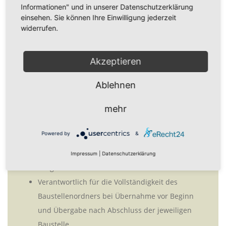
Informationen" und in unserer Datenschutzerklärung
Ausführung von Arbeiten aus Aufträgen /
einsehen. Sie können Ihre Einwilligung jederzeit
Projekten
widerrufen.
Organisation auf der Baustelle
Einhaltung von SGU-Maßnahmen auf der
Akzeptieren
Baustelle
Ausführung aller erforderlicher Arbeiten lt.
Ablehnen
Vorgabe / Anweisung mit teilweise selbständiger
mehr
Organisation der täglichen Arbeit
Kontrolle der Baustelle hinsichtlich des
Powered by
&
planmäßigen Ablaufs
Dokumentation und ständige Prüfung aller
Impressum
|
Datenschutzerklärung
ausgeführten Arbeiten
Verantwortlich für die Vollständigkeit des
Baustellenordners bei Übernahme vor Beginn
und Übergabe nach Abschluss der jeweiligen
Baustelle