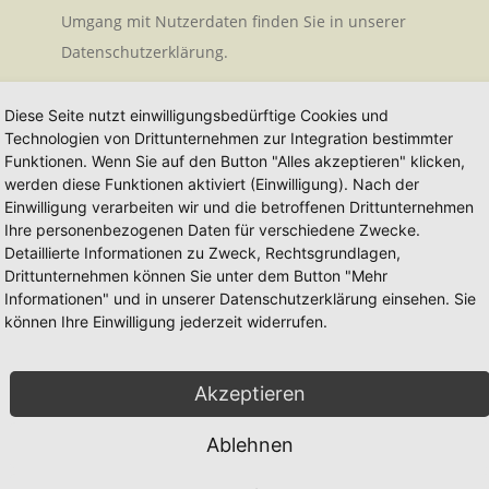
Umgang mit Nutzerdaten finden Sie in unserer
Datenschutzerklärung.
SENDEN
Diese Seite nutzt einwilligungsbedürftige Cookies und
Technologien von Drittunternehmen zur Integration bestimmter
Funktionen. Wenn Sie auf den Button "Alles akzeptieren" klicken,
werden diese Funktionen aktiviert (Einwilligung). Nach der
Einwilligung verarbeiten wir und die betroffenen Drittunternehmen
Ihre personenbezogenen Daten für verschiedene Zwecke.
Detaillierte Informationen zu Zweck, Rechtsgrundlagen,
Drittunternehmen können Sie unter dem Button "Mehr
Informationen" und in unserer Datenschutzerklärung einsehen. Sie
können Ihre Einwilligung jederzeit widerrufen.
Wir benötigen Ihre Zustimmung, um den
Google Maps-Service zu laden!
Akzeptieren
Wir verwenden einen Service eines Drittanbieters, um
Karteninhalte einzubetten. Dieser Service kann Daten
Ablehnen
zu Ihren Aktivitäten sammeln. Bitte lesen Sie die Details
durch und stimmen Sie der Nutzung des Service zu, um