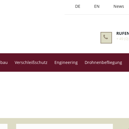
DE
EN
News
RUFEN
+ 49 (0)
hbau
Verschleißschutz
Engineering
Drohnenbefliegung