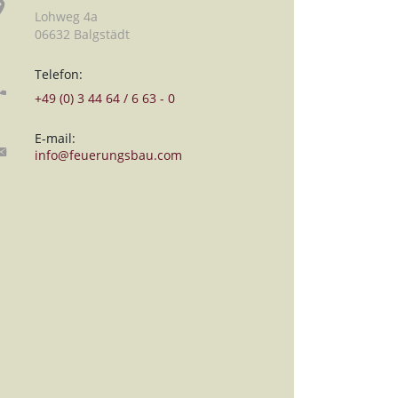
Lohweg 4a
06632 Balgstädt
Telefon:
+49 (0) 3 44 64 / 6 63 - 0
E-mail:
info@feuerungsbau.com