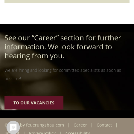
See our “Career” section for further
information. We look forward to
hearing from you.
We are hiring and looking for committed specialists as soon as
possible!
TO OUR VACANCIES
© 2026 by feuerungsbau.com |
Career
|
Contact
|
Imprint
|
Privacy Policy
|
Accessibility