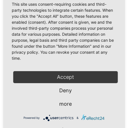
This site uses consent-requiring cookies and third-
Address:
party technologies to integrate certain features. When
Lohweg 4a
you click the "Accept All" button, these features are
06632 Balgstädt
enabled (consent). After consent is given, we and the
involved third-party companies process your personal
Phone:
data for various purposes. Detailed information on
purpose, legal basis and third party companies can be
+49 (0) 3 44 64 / 6 63 - 0
found under the button "More Information" and in our
privacy policy. You can revoke your consent at any
E-mail:
time.
info@feuerungsbau.com
Accept
Deny
more
Powered by
&
We need your consent to load the