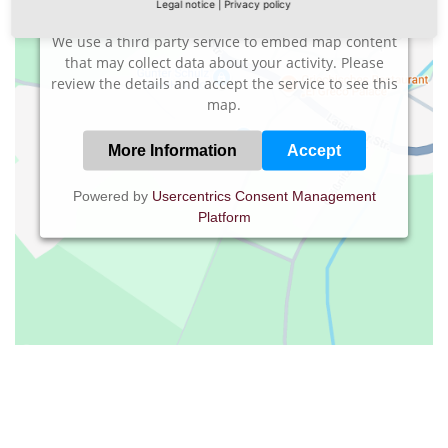
Google Maps service!
Legal notice
|
Privacy policy
We use a third party service to embed map content
that may collect data about your activity. Please
review the details and accept the service to see this
map.
More Information
Accept
Powered by
Usercentrics Consent Management
Platform